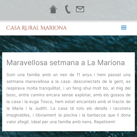
Vés
·
al
contingut
Men
princ
Maravellosa setmana a La Mariona
Som una família amb un nen de 11 anys i hem passat una
setmana maravellosa a la casa: desconectats de la gent, es
respirava molta tranquilitat, i un feng shui molt bo, al mig del
bosc, entre camins encara sense explotar, amb els gossos de
la casa i la euga Tosca, hem estat encantats amb el tracte de
la Maria i la Judith. La casa té tots els detalls i raconets
imaginables, i òbviament la piscina i la barbacoa que li dona
valor afegit. Ideal per una família amb nens. Repetirem!