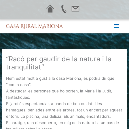
Vés
·
al
contingut
Men
princ
“Racó per gaudir de la natura i la
tranquilitat”
Hem estat molt a gust a la casa Mariona, es podria dir que
“com a casa”.
A destacar les persones que ho porten, la Maria i la Judit,
fantàstiques.
El jardí és espectacular, a banda de ben cuidat, i les
hamaques, penjades entre els arbres, tot un encert per aquest
entorn. La piscina, una delícia. Els animals, encantadors.
El paratge, una descoberta, en mig de la natura i a un pas de
les millors cales i platges.